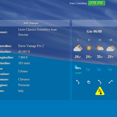
ONLINE
Stato Centralina:
Info Stazione
Liceo Classico Scientifico Isaac
Gio 06/08
store:
Newton
2
8
14
20
ntralina:
Davis Vantage Pro 2
titudine:
45.191 N
24
24
35
29
ongitudine:
7.884 E
.0°
.2°
.6°
.9°
titudine:
183 metri
po
Urbana
isolate
cazione:
omune:
Chivasso
gione:
Piemonte
ato:
Italy