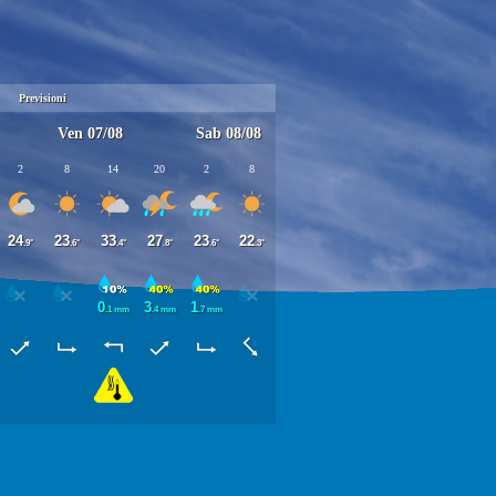
Previsioni
Ven 07/08
Sab 08/08
2
8
14
20
2
8
24
23
33
27
23
22
.9°
.6°
.4°
.8°
.6°
.3°
0
3
1
.1 mm
.4 mm
.7 mm