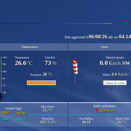
06/08/26
04.14
Dati aggiornati il
alle ore
Temperatura
Vento
Temperatura:
Umidità:
Velocità attuale:
26.6
73
0.0
°C
%
Km/h
SW
28
°C
0.0
Km/h
Percepita:
Media:
Caldo Sopportabile
Calma di vento
Raffica giornaliera:
Dew Point:
Estremi Oggi:
21.7
°C
12.9
Km/h
29.0
°C
(
00.36
)
Pressione:
Ora Raffica:
Wind Chill:
26.6
°C
(
04.12
)
1027.5
hPa
00.18
26.7
°C