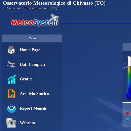
Osservatorio Meteorologico di Chivasso (TO)
183 m. s.l.m. - Chivasso, Piemonte, Italy
Menu
Home Page
Dati Completi
Grafici
Archivio Storico
Report Mensili
Webcam