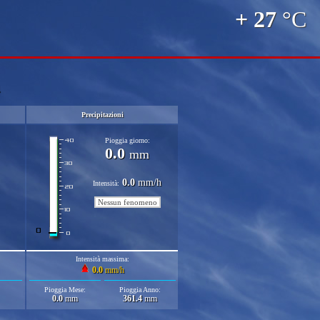
+ 27
°C
Precipitazioni
Pioggia giorno:
0.0
mm
0.0
mm/h
Intensità:
Nessun fenomeno
Intensità massima:
0.0
mm/h
Pioggia Mese:
Pioggia Anno:
0.0
mm
361.4
mm