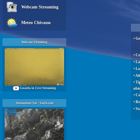
Webcam Streaming
Meteo Chivasso
• Ge
Webcam Streaming
• Ce
• La
• L
• Al
• Ti
Guarda in Live Streaming
ubi
• C
• Re
Animazione Sat - Sat24.com
• St