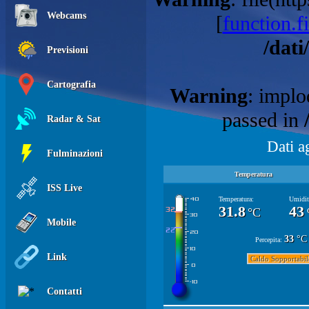
Webcams
[
function.fi
/dati
Previsioni
Cartografia
Warning
: implo
passed in
Radar & Sat
Dati a
Fulminazioni
Temperatura
ISS Live
Temperatura:
Umidit
31.8
43
°C
Mobile
33
°C
Percepita:
Link
Caldo Sopportabi
Contatti