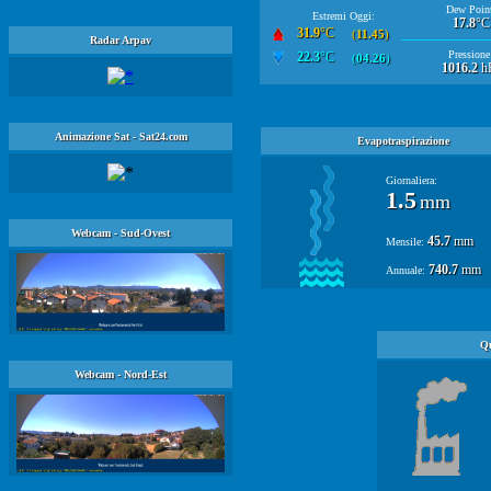
Dew Point
Estremi Oggi:
17.8
°C
31.9
°C
(
11.45
)
Radar Arpav
Pressione
22.3
°C
(
04.26
)
1016.2
h
Animazione Sat - Sat24.com
Evapotraspirazione
Giornaliera:
1.5
mm
Webcam - Sud-Ovest
45.7
mm
Mensile:
740.7
mm
Annuale:
Qu
Webcam - Nord-Est