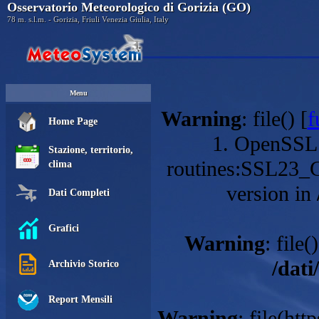
Osservatorio Meteorologico di Gorizia (GO)
78 m. s.l.m. - Gorizia, Friuli Venezia Giulia, Italy
Menu
Warning
: file() [
f
Home Page
1. OpenSSL 
Stazione, territorio,
routines:SSL23_
clima
version in
Dati Completi
Grafici
Warning
: file()
/dati
Archivio Storico
Report Mensili
Warning
: file(ht