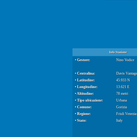
Info Stazione
• Gestore:
Nino Vodice
• Centralina:
Davis Vantage
• Latitudine:
45.933 N
• Longitudine:
13.621 E
• Altitudine:
78 metri
• Tipo ubicazione:
Urbana
• Comune:
Gorizia
• Regione:
Friuli Venezia
• Stato:
Italy