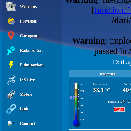
Webcams
[
function.fi
/dati
Previsioni
Cartografia
Warning
: implo
passed in
Radar & Sat
Dati a
Fulminazioni
Temperatura
ISS Live
Temperatura:
Umidit
33.1
40
°C
Mobile
34
°C
Percepita:
Link
Caldo
Contatti