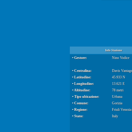
Info Stazione
• Gestore:
Nino Vodice
• Centralina:
Davis Vantage
• Latitudine:
45.933 N
• Longitudine:
13.621 E
• Altitudine:
78 metri
• Tipo ubicazione:
Urbana
• Comune:
Gorizia
• Regione:
Friuli Venezia
• Stato:
Italy