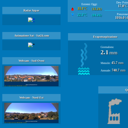
Dew Point
Estremi Oggi:
17.8
°C
33.1
°C
(
12.21
)
Radar Arpav
Pressione
22.3
°C
(
04.26
)
1016.0
h
Animazione Sat - Sat24.com
Evapotraspirazione
Giornaliera:
2.1
mm
Webcam - Sud-Ovest
45.7
mm
Mensile:
740.7
mm
Annuale:
Qu
Webcam - Nord-Est