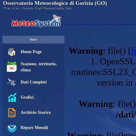
Osservatorio Meteorologico di Gorizia (GO)
78 m. s.l.m. - Gorizia, Friuli Venezia Giulia, Italy
Menu
Warning
: file() [
f
Home Page
1. OpenSSL 
Stazione, territorio,
routines:SSL23_
clima
version in
Dati Completi
Grafici
Warning
: file()
/dati
Archivio Storico
Report Mensili
Warning
: file(ht