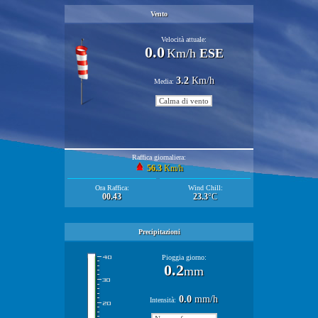
Vento
Velocità attuale:
0.0
Km/h
ESE
3.2
Km/h
Media:
Calma di vento
Raffica giornaliera:
56.3
Km/h
Ora Raffica:
Wind Chill:
00.43
23.3
°C
Precipitazioni
Pioggia giorno:
0.2
mm
0.0
mm/h
Intensità: