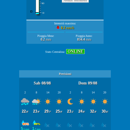
Nessun fenomeno
Intensità massima:
0.2
mm/h
Pioggia Mese:
Pioggia Anno:
0.2
mm
834.4
mm
ONLINE
Stato Centralina:
Previsioni
Sab 08/08
Dom 09/08
2
8
14
20
2
8
14
20
22
23
29
25
23
24
32
30
.8°
.9°
.7°
.9°
.1°
.8°
.8°
.6°
5
1
.1 mm
.7 mm