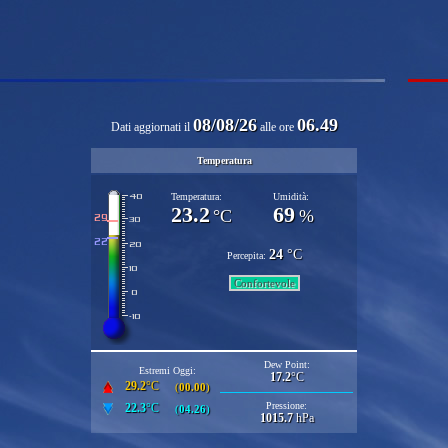
08/08/26
06.49
Dati aggiornati il
alle ore
Temperatura
Temperatura:
Umidità:
23.2
69
°C
%
24
°C
Percepita:
Confortevole
Dew Point:
Estremi Oggi:
17.2
°C
29.2
°C
(
00.00
)
Pressione:
22.3
°C
(
04.26
)
1015.7
hPa