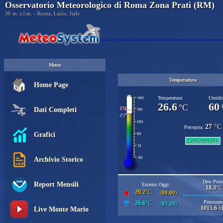
Osservatorio Meteorologico di Roma Zona Prati (RM)
30 m. s.l.m. - Roma, Lazio, Italy
Menu
Temperatura
Home Page
Temperatura:
Umidit
26.6
60
°C
Dati Completi
27
°C
Percepita:
Grafici
Confortevole
Archivio Storico
Dew Point
Report Mensili
Estremi Oggi:
18.3
°C
29.2
°C
(
00.00
)
Pressione
26.6
°C
(
03.29
)
1015.6
h
Live Monte Mario