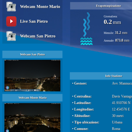
Evapotraspirazione
Webcam Monte Mario
Giornaliera:
0.2
Live San Pietro
mm
31.2
mm
Mensile:
Webcam San Pietro
873.8
mm
Annuale:
Webcam San Pietro
Info Stazione
• Gestore:
Avv. Mannucc
• Centralina:
Davis Vantage
Webcam Monte Mario
• Latitudine:
41.910766 N
• Longitudine:
12.454576 E
• Altitudine:
30 metri
• Tipo ubicazione:
Urbana
• Comune:
Roma