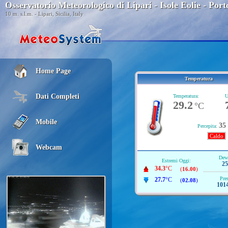
Osservatorio Meteorologico di Lipari - Isole Eolie - Po
10 m. s.l.m. - Lipari, Sicilia, Italy
Home Page
Temperatura
Dati Completi
Temperatura:
U
29.2
°C
Mobile
35
Percepita:
Caldo
Webcam
Dew 
Estremi Oggi:
25
34.3
°C
(
16.00
)
Pre
27.7
°C
(
02.08
)
1014