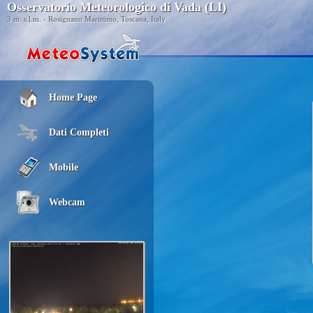
Osservatorio Meteorologico di Vada (LI)
3 m. s.l.m. - Rosignano Marittimo, Toscana, Italy
Home Page
Dati Completi
Mobile
Webcam