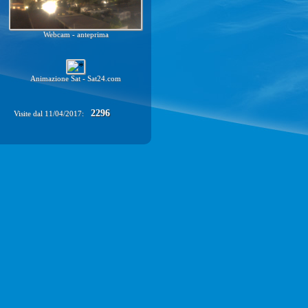
Webcam - anteprima
Animazione Sat - Sat24.com
2296
Visite dal 11/04/2017: