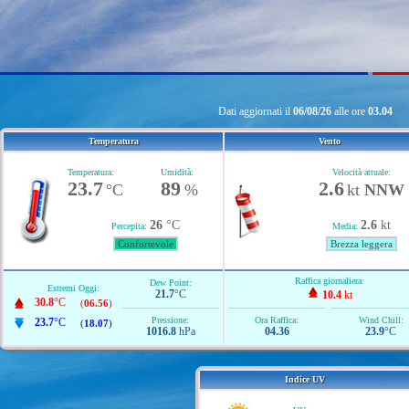
Dati aggiornati il
06/08/26
alle ore
03.04
Temperatura
Vento
Temperatura:
Umidità:
Velocità attuale:
23.7
89
2.6
°C
%
kt
NNW
26
°C
2.6
kt
Percepita:
Media:
Confortevole
Brezza leggera
Raffica giornaliera:
Dew Point:
Estremi Oggi:
21.7
°C
10.4
kt
30.8
°C
(
06.56
)
Pressione:
Ora Raffica:
Wind Chill:
23.7
°C
(
18.07
)
1016.8
hPa
04.36
23.9
°C
Indice UV