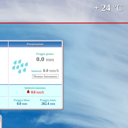
+ 24
°C
Precipitazioni
Pioggia giorno:
0.0
mm
0.0
mm/h
Intensità:
Nessun fenomeno
Intensità massima:
0.0
mm/h
Pioggia Mese:
Pioggia Anno:
0.0
mm
262.4
mm