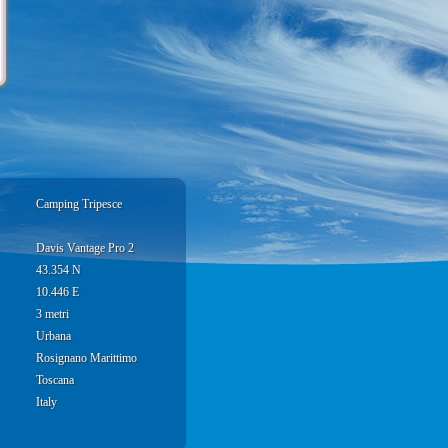
Camping Tripesce
Davis Vantage Pro 2
43.354 N
10.446 E
3 metri
Urbana
Rosignano Marittimo
Toscana
Italy