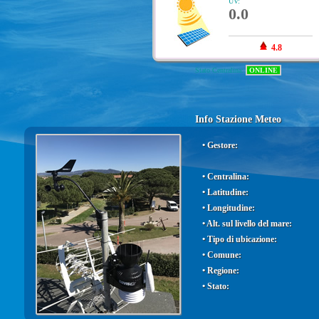
UV:
0.0
4.8
Stato Centralina:
ONLINE
Info Stazione Meteo
• Gestore:
• Centralina:
• Latitudine:
• Longitudine:
• Alt. sul livello del mare:
• Tipo di ubicazione:
• Comune:
• Regione:
• Stato: