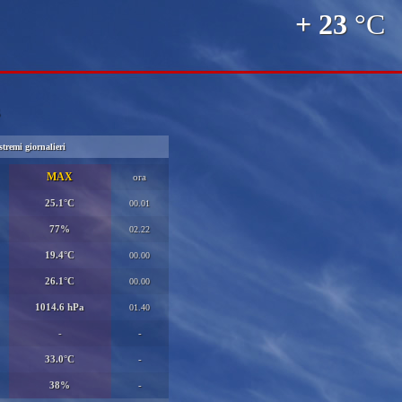
+ 23
°C
stremi giornalieri
MAX
ora
25.1°C
00.01
77%
02.22
19.4°C
00.00
26.1°C
00.00
1014.6 hPa
01.40
-
-
33.0°C
-
38%
-