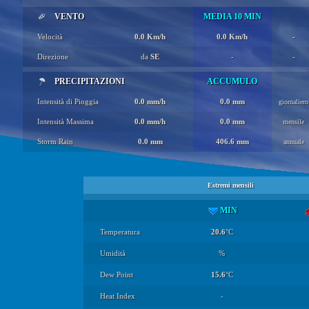
VENTO
MEDIA 10 MIN
Velocità
0.0 Km/h
0.0 Km/h
-
Direzione
da
SE
-
-
PRECIPITAZIONI
ACCUMULO
Intensità di Pioggia
0.0 mm/h
0.0 mm
giornaliero
Intensità Massima
0.0 mm/h
0.0 mm
mensile
Storm Rain
0.0 mm
406.6 mm
annuale
Estremi mensili
MIN
Temperatura
20.6
°C
Umidità
%
Dew Point
15.6
°C
Heat Index
-