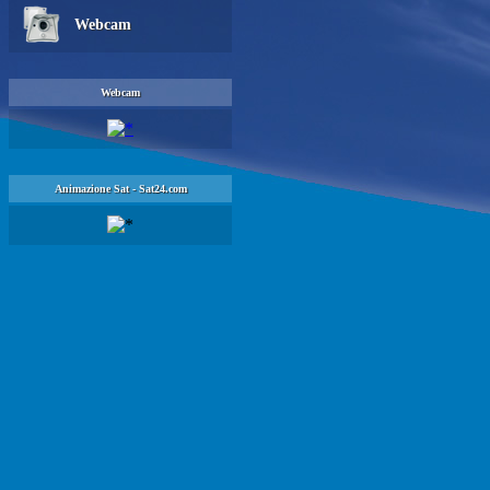
Webcam
Webcam
Animazione Sat - Sat24.com