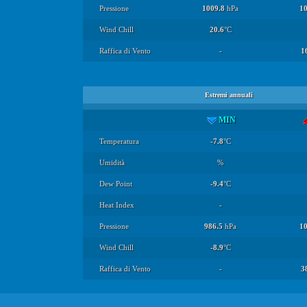
Pressione
1009.8
hPa
10
Wind Chill
20.6
°C
Raffica di Vento
-
1
Estremi annuali
MIN
Temperatura
-7.8
°C
Umidità
%
Dew Point
-9.4
°C
Heat Index
-
Pressione
986.5
hPa
1
Wind Chill
-8.9
°C
Raffica di Vento
-
3