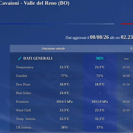
Cavaioni - Valle del Reno (BO)
08/08/26
02.23
Dati aggiornati il
alle ore
Situazione attuale
E
DATI GENERALI
MIN
ora
Temperatura
23.3°C
23.3°C
02.19
Umidità
77%
71%
00.00
Dew Point
18.9°C
18.9°C
01.56
Heat Index
24.4°C
-
-
Pressione
1014.5 hPa
1013.9 hPa
00.00
Wind Chill
23.3°C
23.3°C
02.03
Temp. Interna
32.5°C
32.5°C
-
UR Interna
38%
37%
-