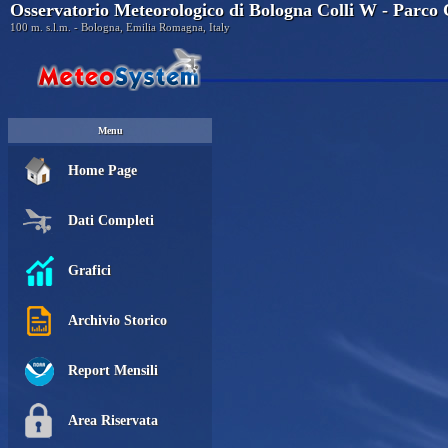
Osservatorio Meteorologico di Bologna Colli W - Parco 
100 m. s.l.m. - Bologna, Emilia Romagna, Italy
Menu
Home Page
Dati Completi
Grafici
Archivio Storico
Report Mensili
Area Riservata