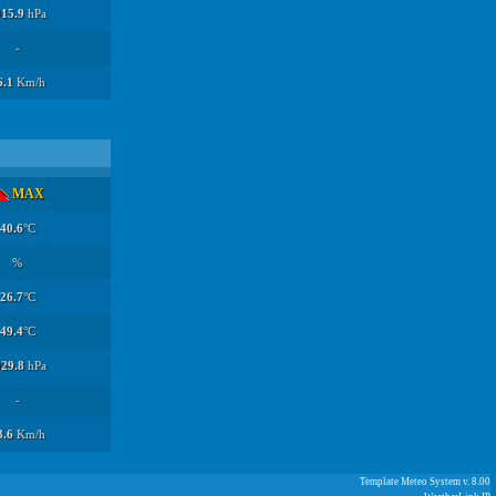
15.9
hPa
-
6.1
Km/h
MAX
40.6
°C
%
26.7
°C
49.4
°C
029.8
hPa
-
8.6
Km/h
Template Meteo System v. 8.00