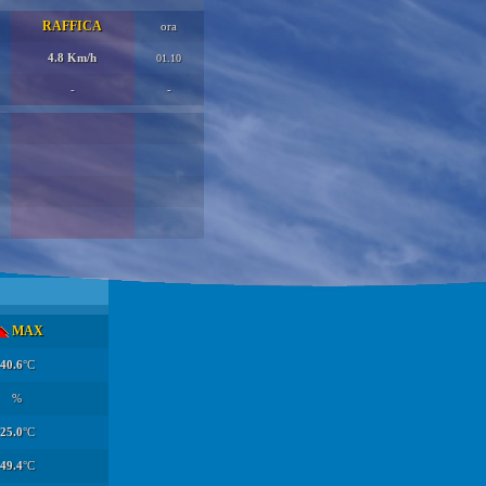
RAFFICA
ora
4.8 Km/h
01.10
-
-
MAX
40.6
°C
%
25.0
°C
49.4
°C