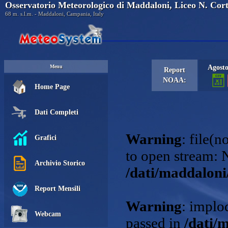
Osservatorio Meteorologico di Maddaloni, Liceo N. Cor
68 m. s.l.m. - Maddaloni, Campania, Italy
Menu
Agosto
Report
NOAA:
Home Page
Dati Completi
Grafici
Archivio Storico
Report Mensili
Webcam