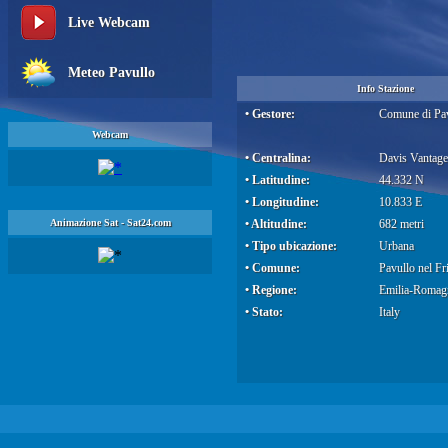
Live Webcam
Meteo Pavullo
Info Stazione
• Gestore:
Comune di Pa
Webcam
• Centralina:
Davis Vantage
• Latitudine:
44.332 N
• Longitudine:
10.833 E
Animazione Sat - Sat24.com
• Altitudine:
682 metri
• Tipo ubicazione:
Urbana
• Comune:
Pavullo nel F
• Regione:
Emilia-Romag
• Stato:
Italy