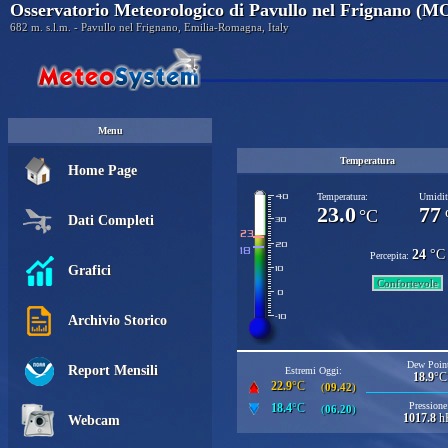
Osservatorio Meteorologico di Pavullo nel Frignano (M
682 m. s.l.m. - Pavullo nel Frignano, Emilia-Romagna, Italy
Menu
Temperatura
Home Page
Temperatura:
Umidit
23.0
77
°C
Dati Completi
24
°C
Percepita:
Grafici
Confortevole
Archivio Storico
Dew Point
Report Mensili
Estremi Oggi:
18.9
°C
22.9
°C
(
09.42
)
Pressione
18.4
°C
(
06.20
)
1017.8
h
Webcam