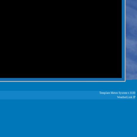
Template Meteo System v. 8.00
WeatherLink IP