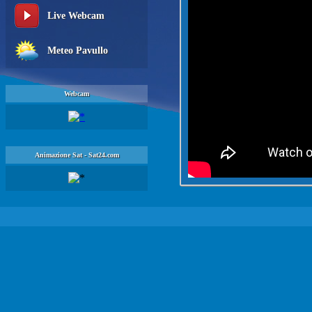
Live Webcam
Meteo Pavullo
Webcam
Animazione Sat - Sat24.com