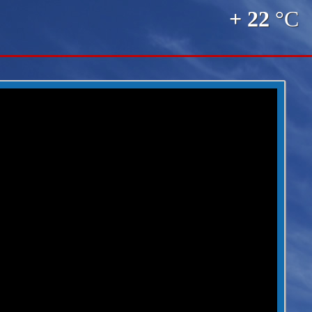
+ 22
°C