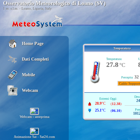
Osservatorio Meteorologico di Loano (SV)
1 m. s.l.m. - Loano, Liguria, Italy
Home Page
Temperatura
Dati Completi
Temperatura:
U
27.8
°C
Mobile
32
Percepita:
Caldo Sopport
Webcam
Dew 
Estremi Oggi:
24
28.9
°C
(
12.38
)
Pre
25.1
°C
(
06.10
)
1012
Webcam - anteprima
Animazione Sat - Sat24.com